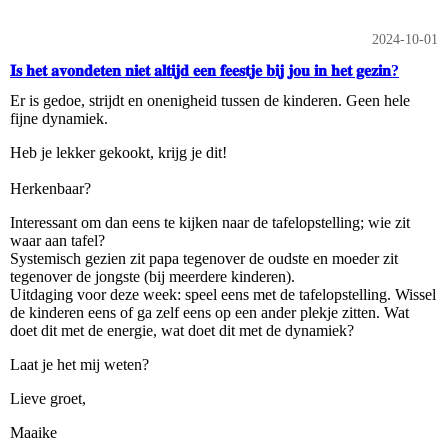
2024-10-01
𝐈𝐬 𝐡𝐞𝐭 𝐚𝐯𝐨𝐧𝐝𝐞𝐭𝐞𝐧 𝐧𝐢𝐞𝐭 𝐚𝐥𝐭𝐢𝐣𝐝 𝐞𝐞𝐧 𝐟𝐞𝐞𝐬𝐭𝐣𝐞 𝐛𝐢𝐣 𝐣𝐨𝐮 𝐢𝐧 𝐡𝐞𝐭 𝐠𝐞𝐳𝐢𝐧?
Er is gedoe, strijdt en onenigheid tussen de kinderen. Geen hele
fijne dynamiek.
Heb je lekker gekookt, krijg je dit!
Herkenbaar?
Interessant om dan eens te kijken naar de tafelopstelling; wie zit
waar aan tafel?
Systemisch gezien zit papa tegenover de oudste en moeder zit
tegenover de jongste (bij meerdere kinderen).
Uitdaging voor deze week: speel eens met de tafelopstelling. Wissel
de kinderen eens of ga zelf eens op een ander plekje zitten. Wat
doet dit met de energie, wat doet dit met de dynamiek?
Laat je het mij weten?
Lieve groet,
Maaike